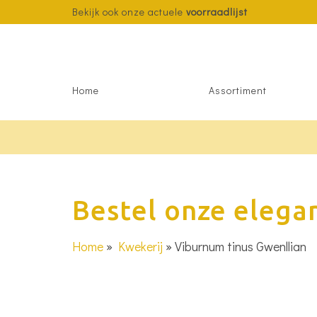
Bekijk ook onze actuele
voorraadlijst
Home
Assortiment
Bestel onze elega
Home
»
Kwekerij
»
Viburnum tinus Gwenllian