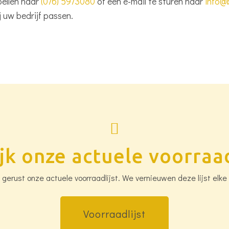
bellen naar
(076) 5973080
of een e-mail te sturen naar
info@
j uw bedrijf passen.
jk onze actuele voorraad
k gerust onze actuele voorraadlijst. We vernieuwen deze lijst elke
Voorraadlijst