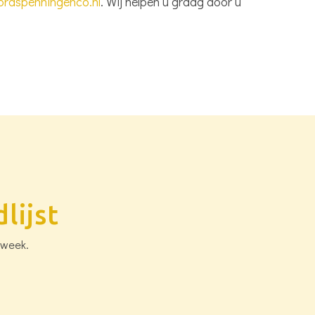
braspenningenco.nl
. Wij helpen u graag door u
lijst
 week.