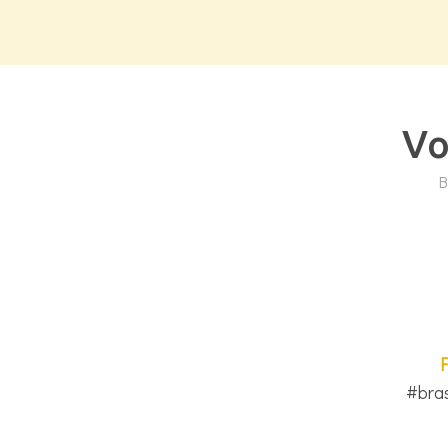
Vo
B
#bra