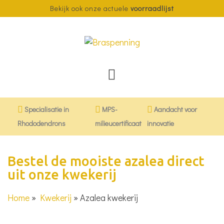
Bekijk ook onze actuele
voorraadlijst
Specialisatie in
MPS-
Aandacht voor
Rhododendrons
milieucertificaat
innovatie
Bestel de mooiste azalea direct
uit onze kwekerij
Home
»
Kwekerij
»
Azalea kwekerij