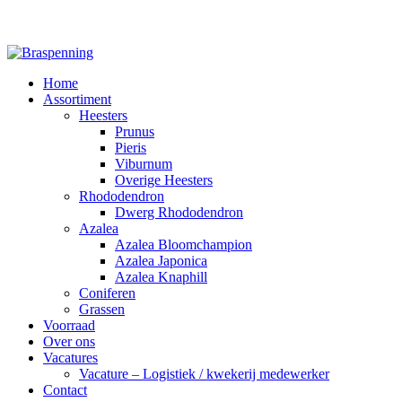
Home
Assortiment
Heesters
Prunus
Pieris
Viburnum
Overige Heesters
Rhododendron
Dwerg Rhododendron
Azalea
Azalea Bloomchampion
Azalea Japonica
Azalea Knaphill
Coniferen
Grassen
Voorraad
Over ons
Vacatures
Vacature – Logistiek / kwekerij medewerker
Contact