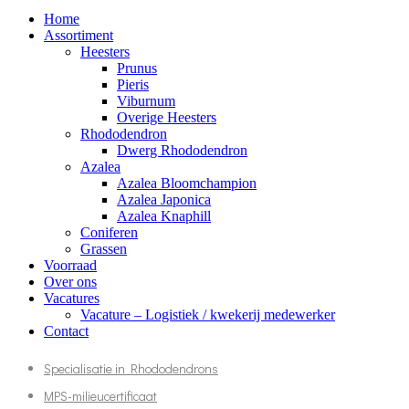
Home
Assortiment
Heesters
Prunus
Pieris
Viburnum
Overige Heesters
Rhododendron
Dwerg Rhododendron
Azalea
Azalea Bloomchampion
Azalea Japonica
Azalea Knaphill
Coniferen
Grassen
Voorraad
Over ons
Vacatures
Vacature – Logistiek / kwekerij medewerker
Contact
Specialisatie in Rhododendrons
MPS-milieucertificaat