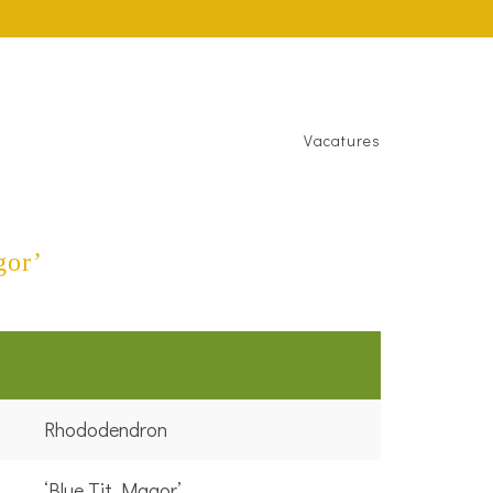
Vacatures
gor’
Rhododendron
‘Blue Tit Magor’