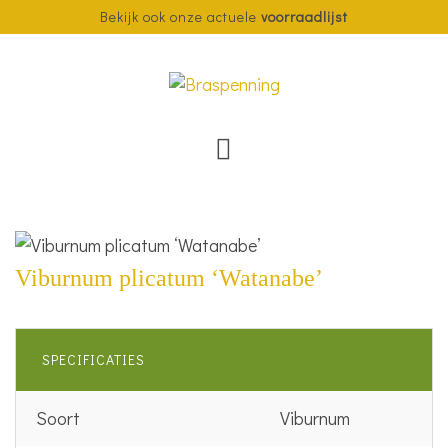
Bekijk ook onze actuele
voorraadlijst
Viburnum plicatum ‘Watanabe’
SPECIFICATIES
Soort
Viburnum