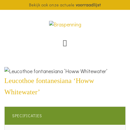
Bekijk ook onze actuele
voorraadlijst
Leucothoe fontanesiana ‘Howw
Whitewater’
SPECIFICATIES