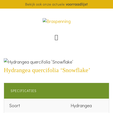
Bekijk ook onze actuele
voorraadlijst
Hydrangea quercifolia ‘Snowflake’
SPECIFICATIES
Soort
Hydrangea